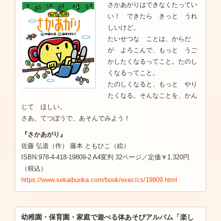
さかあがりはできなくたってい
い！ できたら きっと うれ
しいけど。
たいせつな ことは、からだ
が よろこんで、もっと うご
かしたくなるってこと。たのし
くなるってこと。
たのしくなると、もっと やり
たくなる。そんなことを、かん
じて ほしい。
さあ。てつぼうで、あそんでみよう！
『さかあがり』
佐藤 弘道（作） 藤本 ともひこ（絵）
ISBN:978-4-418-19809-2 A4変判 32ページ／定価￥1,320円
（税込）
https://www.sekaibunka.com/book/exec/cs/19809.html
幼稚園・保育園・家庭で遊べる体あそびアルバム「楽し