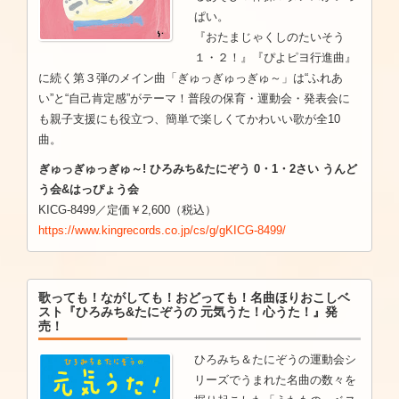
ぱい。
『おたまじゃくしのたいそう
１・２！』『ぴよピヨ行進曲』
に続く第３弾のメイン曲「ぎゅっぎゅっぎゅ～」は“ふれあ
い”と“自己肯定感”がテーマ！普段の保育・運動会・発表会に
も親子支援にも役立つ、簡単で楽しくてかわいい歌が全10
曲。
ぎゅっぎゅっぎゅ～! ひろみち&たにぞう 0・1・2さい うんど
う会&はっぴょう会
KICG-8499／定価￥2,600（税込）
https://www.kingrecords.co.jp/cs/g/gKICG-8499/
歌っても！ながしても！おどっても！名曲ほりおこしベ
スト『ひろみち&たにぞうの 元気うた！心うた！』発
売！
ひろみち＆たにぞうの運動会シ
リーズでうまれた名曲の数々を