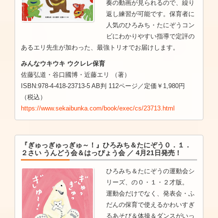
奏の動画が見られるので、繰り
返し練習が可能です。保育者に
人気のひろみち・たにぞうコン
ビにわかりやすい指導で定評の
あるエリ先生が加わった、最強トリオでお届けします。
みんなウキウキ ウクレレ保育
佐藤弘道・谷口國博・近藤エリ （著）
ISBN:978-4-418-23713-5 AB判 112ページ／定価￥1,980円
（税込）
https://www.sekaibunka.com/book/exec/cs/23713.html
『ぎゅっぎゅっぎゅ～！』ひろみち＆たにぞう０．１．
２さい うんどう会＆はっぴょう会 ／ 4月21日発売！
ひろみち＆たにぞうの運動会シ
リーズ、の０・１・２才版。
運動会だけでなく、発表会・ふ
だんの保育で使えるかわいすぎ
るあそび＆体操＆ダンスがいっ