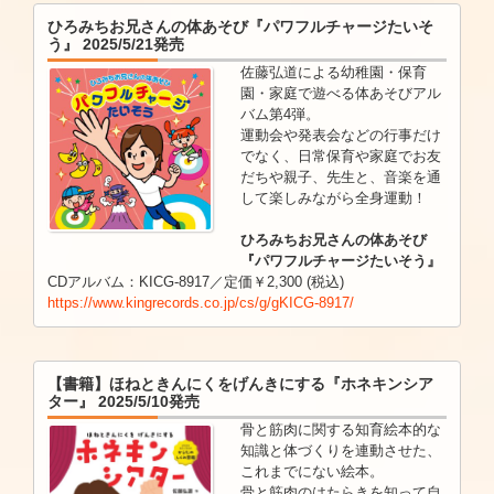
ひろみちお兄さんの体あそび『パワフルチャージたいそ
う』 2025/5/21発売
佐藤弘道による幼稚園・保育
園・家庭で遊べる体あそびアル
バム第4弾。
運動会や発表会などの行事だけ
でなく、日常保育や家庭でお友
だちや親子、先生と、音楽を通
して楽しみながら全身運動！
ひろみちお兄さんの体あそび
『パワフルチャージたいそう』
CDアルバム：KICG-8917／定価￥2,300 (税込)
https://www.kingrecords.co.jp/cs/g/gKICG-8917/
【書籍】ほねときんにくをげんきにする『ホネキンシア
ター』 2025/5/10発売
骨と筋肉に関する知育絵本的な
知識と体づくりを連動させた、
これまでにない絵本。
骨と筋肉のはたらきを知って自