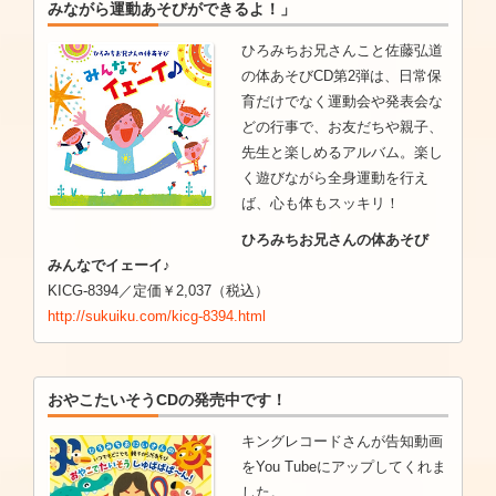
みながら運動あそびができるよ！」
ひろみちお兄さんこと佐藤弘道
の体あそびCD第2弾は、日常保
育だけでなく運動会や発表会な
どの行事で、お友だちや親子、
先生と楽しめるアルバム。楽し
く遊びながら全身運動を行え
ば、心も体もスッキリ！
ひろみちお兄さんの体あそび
みんなでイェーイ♪
KICG-8394／定価￥2,037（税込）
http://sukuiku.com/kicg-8394.html
おやこたいそうCDの発売中です！
キングレコードさんが告知動画
をYou Tubeにアップしてくれま
した。