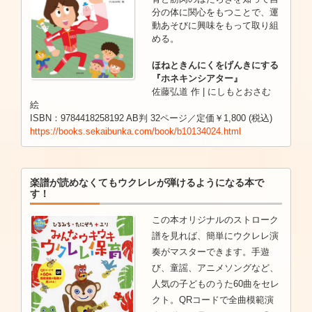
分の体に関心をもつことで、運
動あそびに興味をもって取り組
める。
ほねときんにくをげんきにする
『ホネキンシアター』
佐藤弘道 作 | にしもとおさむ
絵
ISBN：9784418258192 AB判 32ページ／定価￥1,800 (税込)
https://books.sekaibunka.com/book/b10134024.html
楽譜が読めなくてもウクレレが弾けるようになる本で
す！
この本オリジナルのストローク
譜を見れば、簡単にウクレレ演
奏がマスターできます。手遊
び、童謡、アニメソングなど、
人気の子どものうた60曲をセレ
クト。QRコードで全曲模範演