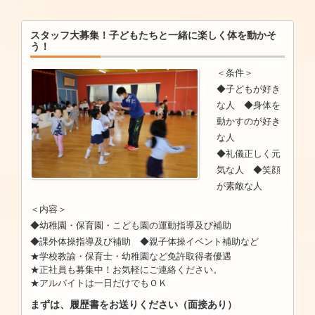
スタッフ大募集！子どもたちと一緒に楽しく体を動かそ
う！
＜条件＞
◆子どもが好き
な人 ◆身体を
動かすのが好き
な人
◆礼儀正しく元
気な人 ◆笑顔
が素敵な人
＜内容＞
◆幼稚園・保育園・こども園の運動指導及び補助
◆課外体操指導及び補助 ◆親子体操イベント補助など
★学校教諭・保育士・幼稚園など免許取得者優遇
★正社員も募集中！お気軽にご連絡ください。
★アルバイトは一日だけでもＯＫ
まずは、履歴書をお送りください（面接あり）