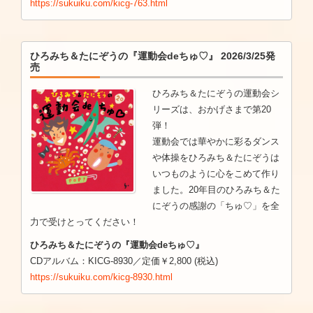
https://sukuiku.com/kicg-763.html
ひろみち＆たにぞうの『運動会deちゅ♡』 2026/3/25発
売
ひろみち＆たにぞうの運動会シ
リーズは、おかげさまで第20
弾！
運動会では華やかに彩るダンス
や体操をひろみち＆たにぞうは
いつものように心をこめて作り
ました。20年目のひろみち＆た
にぞうの感謝の「ちゅ♡」を全
力で受けとってください！
ひろみち＆たにぞうの『運動会deちゅ♡』
CDアルバム：KICG-8930／定価￥2,800 (税込)
https://sukuiku.com/kicg-8930.html