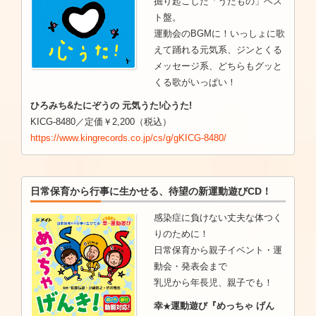
掘り起こした「うたもの」ベス
ト盤。
運動会のBGMに！いっしょに歌
えて踊れる元気系、ジンとくる
メッセージ系、どちらもグッと
くる歌がいっぱい！
ひろみち&たにぞうの 元気うた!心うた!
KICG-8480／定価￥2,200（税込）
https://www.kingrecords.co.jp/cs/g/gKICG-8480/
日常保育から行事に生かせる、待望の新運動遊びCD！
感染症に負けない丈夫な体つく
りのために！
日常保育から親子イベント・運
動会・発表会まで
乳児から年長児、親子でも！
幸
運動遊び『めっちゃ げん
★