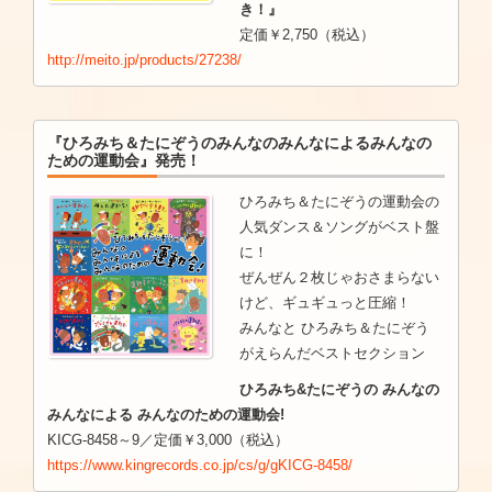
き！』
定価￥2,750（税込）
http://meito.jp/products/27238/
『ひろみち＆たにぞうのみんなのみんなによるみんなの
ための運動会』発売！
ひろみち＆たにぞうの運動会の
人気ダンス＆ソングがベスト盤
に！
ぜんぜん２枚じゃおさまらない
けど、ギュギュっと圧縮！
みんなと ひろみち＆たにぞう
がえらんだベストセクション
ひろみち&たにぞうの みんなの
みんなによる みんなのための運動会!
KICG-8458～9／定価￥3,000（税込）
https://www.kingrecords.co.jp/cs/g/gKICG-8458/