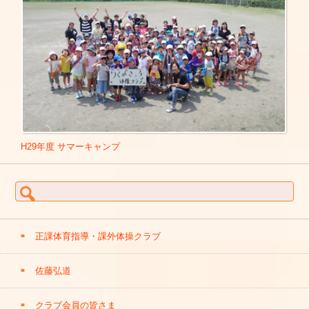
■プレッシャーバトル!!
■青森県青森市「親子体操普及員養成講座」 2021年10月23
■おとな会 ～オトナ度ちょい増しTV～
～24日
Link
■カチモ
Link
■岐阜県ねんりんピック岐阜２０２１イベント出演 2021年1
0月30日
【 関西テレビ 】
■広島県 一般財団法人どんぐり村「元祖親子体操教室」 202
■セキララ小町 夫婦で出演
1年11月7日
Link
■ウラマヨ
■奈良県五條市保育士会実技研修会 2021年11月13日
■痛快エブリデイ
■岩手県一関市体育協会「いちのせき体操＆親子体操」 2021
■にじいろジーン
年11月14日
Link
■マルコポロリ！
H29年度 サマーキャンプ
■広島県立総合体育館 TSSテレビ新広島「わんぱく親子体
■雨上がり食楽部
操」 2021年11月23日
Link
【 ABC朝日放送 】
■山口県阿武町 ひろみちお兄さんといっしょ「親子体操」 2
検索:
■朝だ！生です旅サラダ
021年11月28日 –
山口県 阿武町役場
■味のラブレター
■三重県四日市市「エンゼル幼稚園」園内実技研修会 2021年
■まさかのバーサーカー 2020年8月2日
Link
12月11日
Link
正課体育指導・課外体操クラブ
■まさかのバーサーカー 2020年9月13日
Link
■速水けんたろう＆佐藤弘道ファミリーコンサート２０２１
2021年12月12日 –
アリオ橋本店
佐藤弘道
【 テレビ新広島 】
■福岡県大牟田市「若草幼稚園」親子体操 2021年12月18日
L
■TSSプライムニュース 親子体操紹介 OA2020年4月30日・5
ink
月7・14・21・28日
Link
クラブ会員の皆さま