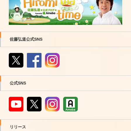
■ＮＴＴコミュニケーションズ・ＯＣＮ
■ETV50こどもの日SP懐かしの人気キャラクターベスト50
換日記」
さと”と私」執筆
Link
■塩野義製薬・ポポンＳ
■時代体操の集合もう一度見たい教育テレビ(2009年5月5日)
■プレジデントファミリー 2013年8月号 プレジデント社
他多数…
詳細情報はこちら
■ニチモ
■課外授業ようこそ先輩 -出身の日体荏原高校へ
■日体大OB座談会
■株式会社セイバン・天使のはねランドセル
■ママさんバレーでつかまえて -安藤アキラ役
■日刊スゴイ人
■スズキ株式会社・スズキに行きたいそう！キャンペーン
■生中継 ふるさと一番！(2010年4月) -旅人として
■「国際森林デー2014 みどりの地球」 雑誌「一個人」
佐藤弘道公式SNS
■大阪ホーム販売株式会社「ドリームハウス」
■おとうさんといっしょ
■平成夫婦善哉 16［佐藤弘道・久美子］ 週刊朝日 2014年
■株式会社えがお「えがおの黒酢」「深海鮫生肝油 鮫珠(さ
■もっとモットおかあさんといっしょ
5月2日号
めだま）」
■スタジオパーク
■東京ガス「暮らしカフェtalk」・「街の女神」が教えてく
■株式会社ヤマノクリエイツ「てつ棒ぐるりん」DVD出演・
■ぐるっと関西
れる、“普通のくらし”のありがたさ
指導
■遊び戦士 イチジョウマン７のナレーション
■イクメン雑誌 FQ JAPAN・“運動遊び”育児の極意
■株式会社ドン・キホーテ「セブンジェネレーション」出演
■テレビスポーツ教室「倒立・組体操」
■日経デジタルヘルス「“スポーツ革命”で寿命革命を」
■株式会社ムーンスター「チロリアン キャロット」出演
■NHK認知症キャンペーン｜認知症予防運動プログラム
■エンタステージ『現代狂言Ⅹ』全国ツアー開幕！佐藤弘道
公式SNS
■厚生労働省「ジョブカード制度」出演
■できた できた できた
×石井康太インタビュー！
■2007年「ベストファザー賞」受賞
■テレビが見つめたニッポン60年
■花王くらしの研究「達人コラム」ウォーキングは無理せ
■財団法人21世紀職業財団「仕事と家庭を考える月間」広告
■伝えてピカッチ
ず、楽しく、元気が一番
■日本喫煙具協会 ライター安全大使
■テレビスポーツ教室
■北海道新聞で「道新フォーラム」
■NEXCO中日本・NEXCO西日本「名神集中工事」
■楽しく打とう！囲碁ビギナーズ
■「ゴルフが好き！」週刊現代 2016年12月3日号
■「東名阪リフレッシュ工事」(2008年)
■美スポ！ スポーツできれいに
■「灯台」連載中 親子体操
Link
リリース
■2012年ぎふ清流国体・ぎふ清流大会 応援スーパーリーダ
■Eテレ「健康の秋」がやってくる!10月のEテレ紹介
■週刊現代「わたしのベスト３」