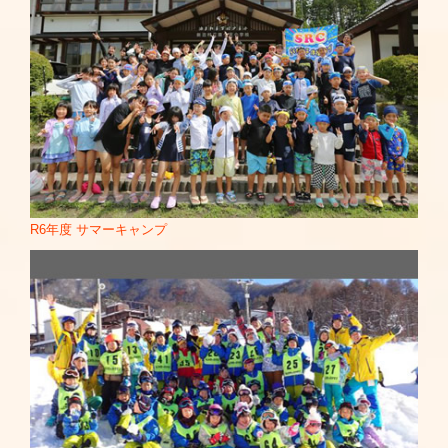
■人生が変わる1分間の深イイ話
■夏の研修会・ワンダー社・チャイルド社・メイト社
■1番ソングSHOW
■鳥取県米子市保育協議会 研修会
■AKB48vs芸能人ファミリー
■警視庁特殊詐欺被害防止 イベント2019年9月4日 巣鴨駅周
■ＡＨＡ！
辺
■ガチガセ
■福島県南相馬市 親子体操教室
■誰だって波瀾爆笑
■警視庁四谷警察署一日署長 2019年9月14日
■踊る！さんま御殿!!
■SOKAキッズフェスタ 出演
■有吉ゼミ
■国立岩手青少年交流の家「テンパークまつり2019」 親子体
■ヒルナンデス！
操教室
■THEシークレット健診
■国立江田島青少年交流の家 親子体操教室
R6年度 サマーキャンプ
■女神のマルシェ
■大垣女子短期大学講義 2019年10月17日
■世界一受けたい授業
■宮崎県ひかり会創立50周年記念 親子体操教室
■遠くへ行きたい
■パラビオリジナルストーリー「グラグラメゾン東京」 出
■サンバリュ
演：メートル役
■遠くへ行きたい
■西東京市 親子体操教室
■24時間テレビ
■岐阜ねんりんピック一年前イベント ねんりんピック応援大
■人生が変わる１分間の深いい話 出演 2021年3月22日
Link
使として
■女神のマルシェ 2021年5月21日
Link
■国立青少年山口徳治自然の家 親子体操教室
■女神のマルシェ 2022年1月28日
Link
■山口県岩国市「日体大連携事業」 親子体操教室
■女神のマルシェ 2022年5月6日
Link