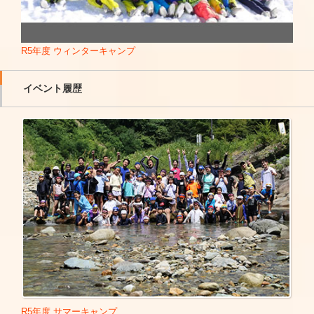
■福岡県ワンダー展示会 講演会
■女神のマルシェ 2022年8月5日
Link
■岩手県一関市「いちのせき体操5周年」 体操及び親子体操
■「NEWSエブリー」出演 2025年5月30日
教室
■東京ワンダー展示会 講演会
R5年度 ウィンターキャンプ
【 TBS 】
■福岡県大牟田市「しょうこお姉さんと一緒」 コンサート
■がきんちょ～リターン・キッズ～ -ひろみち先生役
■長崎県平戸市保育士研修会 研修会
■SASUKE
イベント履歴
■長崎県保育施設管理者研修会 講演会
■最強の男は誰だ！壮絶筋肉バトル！!スポーツマンNo.1決定
■千葉県松戸市私立幼稚園連合会保護者向け 講演会
戦
■滋賀県守山市「日体大連携事業」 講演会及び親子体操教室
■ズバリ言うわよ!
■東京都公立共済組合 親子体操教室
■はなまるマーケット
■大垣女子短期大学講義 2019年11月28日
■知ればあなたも欲しくなる！TRENDリサーチ
■青森県青森市 親子体操普及員育成講座
■さんまのスーパーからくりTV
■富山県入善町 親子体操教室
■メトログ
■鹿児島県錦江町「錦江警察署」 一日警察署長 2019年12月1
■朝だ！生です旅サラダ
0日
■ピン子、通販やってるよ～本日開店！ピン子デパート～
■日本体育大学体操部演技発表会 司会進行
■炎の体育会TV
■広島県 国立江田島青少年交流の家 幼児教育フォーラム
■ドッキリ映像SP芸能人史上最悪の一日
「記念講演」2020年1月18日
Link
【 フジテレビ 】
■岐阜県 大垣女子短期大学「こどもまつり」2020年1月19日
■海筋肉王～バイキング～
Link
R5年度 サマーキャンプ