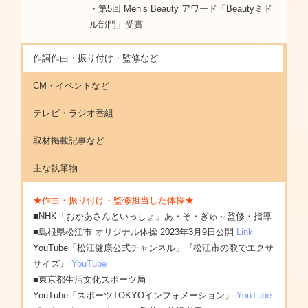
・第5回 Men’s Beauty アワード「Beautyミド
ル部門」受賞
作詞作曲・振り付け・監修など
CM・イベントなど
テレビ・ラジオ番組
取材掲載記事など
主な執筆物
★作曲・振り付け・監修担当した体操★
■NHK「おかあさんといっしょ」あ・そ・ぎゅ～監修・指導
■島根県松江市 オリジナル体操 2023年3月9日公開
Link
YouTube「松江健康公式チャンネル」『松江市の歌でエクサ
サイズ』
YouTube
■東京都生活文化スポーツ局
YouTube「スポーツTOKYOインフォメーション」
YouTube