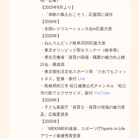
唱・監修）
【2015年9月より】
・「体験の風をおこそう」応援団に就任
【2016年】
・全国レクリエーション大会in応援大使
【2020年】
・ねんりんピック岐阜2020応援大使
・東京オリンピック聖火ランナー（岐阜県）
・厚生労働省「保育の現場・職業の魅力向上検
討会」構成員
・東京都生活文化スポーツ局 「だれでもフィッ
トネス」監修・振付
Link
・島根県松江市 松江健康公式チャンネル「松江
市の歌でエクササイズ」振付
YouTube
【2024年】
・子ども家庭庁「保育士・保育の現場の魅力普
及」広報委員長
【2025年】
・「MEKIMEKI体操」スポーツ庁Sports in Life
アワード最優秀賞受賞