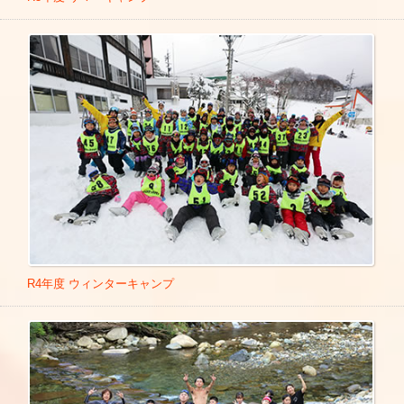
■西川きよしのご縁です！「明るい健康」コーナー(東海テレ
■東京都 お茶の水女子大学附属幼稚園「親子体操」2020年1
ビ)
月20日
Link
■ごはんの学校(東海テレビローカル) -レギュラー
■静岡県 焼津市保護者連合会「講演会」2020年1月25日
■IQサプリ
■千葉県 柏市教育共同研究発表会「講演会」2020年1月29日
■おいしいプラいパン
■沖縄県 「とかしきマラソン」ゲストスターター・とかしき
■みなさんのおかげでした「モジモジくん」
島体操披露 2020年2月1日
Link
■子育てれび
■三重県 皇學館大学講義 2020年2月4日
Link
■歌がうまい王座決定戦
■東京都 厚生労働省「保育の現場・職業の魅力向上検討会」
■潜入!リアルスコープ
構成員 2020年2月6日
■平成教育委員会
■東京都 文部科学省「体験の風をおこそう」運動10周年記念
■森田一義アワー 笑っていいとも!
座談会 2020年2月7日
■ノンストップ!
■神奈川県相模原市 愛のふちのべこども園「親子体操」2020
■VS嵐
年2月8日
Link
■ライオンのごきげんよう
■広島県 グリーンアリーナ「親子体操」「指導者実技研修
R4年度 ウィンターキャンプ
■バイキング
会」2020年2月11日
Link
/
Link
■出川哲郎の病院の歩き方
■東京都北区 もうすぐ東京2020大会！来たKITA学び合いフ
■梅沢富男のズバッと聞きます
ェスタ オープニングイベント「ひろみちお兄さんの体操教
■ノンストップ！「いいものプレミアム」 2021年7月1日
Lin
室」2020年2月15日
k
■熊本県 熊本城マラソン2020ゲストランナー「復興チャレン
■ノンストップ！「いいものプレミアム」 収録 2021年9月22