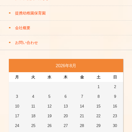
■デオドラントクリーム「プルーストクリーム」撮影 2021年
12月20日
Link
【 RAB青森放送 】
提携幼稚園保育園
■国立代々木競技場第二体育館 日本体育大学体操部「第53回
■1550ニュースレーダーWITH 毎週木曜日「ひろみちお兄さ
演技発表会」司会を担当 2021年12月25日
Link
んといっしょに体操」コーナー
Link
会社概要
■明治安田生命保険相互会社 社内研修講演会 2022年1月17日
■ZIP！FRIDAY 2020年12月4日・11日・18日
Link
■福岡県小郡市「すばる保育園」リモート園内研修会 2022年
■WITH 毎週木曜日健康体操コーナー出演
Link
1月22日
Link
お問い合わせ
【 岩手めんこいテレビ 】
■令和3年度 東京都台東区青少年健全育成講演会 オンライン
■「サタデーファンキーズ」生出演 2025年4月5日
Link
講演会 2022年1月27日
Link
■株式会社メイト 指導者リモート実技研修会 2022年1月29日
【 岡山放送 】
2026年8月
Link
■夢みる金バク!
■三鷹市親子体操教室「みたかスポーツフェスティバル」 20
月
火
水
木
金
土
日
22年2月20日
【 NHK BSプレミアム 】
Link
1
2
■長瀞町多世代ふれ愛ベース長瀞 埼玉県長瀞町親子体操 202
■みんなDEどーもくん！
Link
2年3月6日
■ワンワンパッコロ！キャラともワールド
Link
Link
3
4
5
6
7
8
9
■青森県弘前市弘前大学大学院 親子体操普及員養成講座リモ
■おとうさんといっしょ ナレーション
Link
10
11
12
13
14
15
16
ート講演会 2022年3月12日～13日
■みんなDEどーもくん！ 2020年4月26日・5月5日
Link
Link
17
18
19
20
21
22
23
■日本体育大学オープンキャンパス特別講座 2022年3月20日
■ワンワンパッコロ！キャラともワールド 2020年10月18日
L
Link
ink
24
25
26
27
28
29
30
■広島県北広島町「きたひろ丼グランプリ」イベント 2022年
■ワンワンパッコロ！キャラともワールド 2020年11月1日
Li