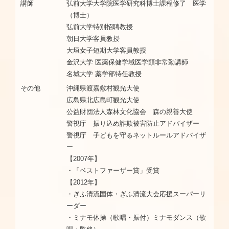
講師
弘前大学大学院医学研究科博士課程修了 医学
（博士）
弘前大学特別招聘教授
朝日大学客員教授
大垣女子短期大学客員教授
金沢大学 医薬保健学域医学類非常勤講師
名城大学 薬学部特任教授
その他
沖縄県渡嘉敷村観光大使
広島県北広島町観光大使
公益財団法人森林文化協会 森の親善大使
警視庁 振り込め詐欺被害防止アドバイザー
警視庁 子どもを守るネットルールアドバイザ
ー
【2007年】
・「ベストファーザー賞」受賞
【2012年】
・ぎふ清流国体・ぎふ清流大会応援スーパーリ
ーダー
・ミナモ体操（歌唱・振付）ミナモダンス（歌