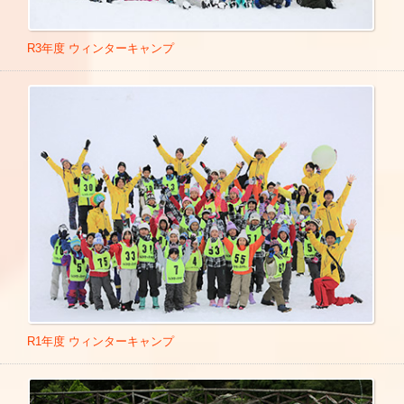
■古代王者 恐竜キング Dキッズ・アドベンチャー
■東京都 厚生労働省「保育の現場・職業の魅力向上検討会」
(2007年5月-9月 メ～テレ製作)エンディング映像に実写で
構成員 2020年9月7日
出演
R3年度 ウィンターキャンプ
■東京都 厚生労働省「保育の現場・職業の魅力向上検討会」
■ミラクルレシピ
構成員 2020年9月17日
■グレイトマザー物語
■岩手県 東山総合体育館 「いちのせき体操＆親子体操教
■アメトーーク!
室」2020年10月4日
■くりぃむクイズ ミラクル9
■福島県会津若松市 鶴ヶ城体育館 「親子体操教室＆指導者
■中居正広の怪しい噂の集まる図書館
養成講習会」2020年10月25日
■いきなり！黄金伝説。
■全国保育士会「保育士会だより300号」特集 オンライン鼎
■トリハダ秘スクープ映像100科ジテン
談 14時～15時
Link
■世界にひとつ ミラクルレシピ
■広島県山県郡北広島町 豊平どんぐり村「親子体操教室」20
■関ジャニの仕分け∞
20年11月8日
■ナニコレ珍百景
■青森県青森市 親子体操普及員育養成講座 2020年11月14日
■くりぃむしちゅーのハナタカ！優越館
～15日
■帰れマンデー見っけ隊！
■東京都大田区 保護者向けオンライン講演会 2020年11月17
■あるある議事堂
日
■しくじり先生
R1年度 ウィンターキャンプ
■山口県和木町 親子体操教室 2020年11月22日
■「通販をスクープしてみた！」 2024年4月7日 13時55分～
■兵庫県 イオン明石ショッピングセンターイベント 2020年1
14時50分
1月29日