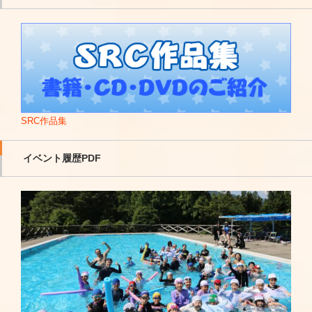
ー
■超絶 凄ワザ！
■劇団四季「ラ・アルプ」2月号
■おにぎりパパ 出演
■所さん！大変ですよ
■一般社団法人倫理研究所「心も体も健やかに」
■ロッテキシリトール(90秒CM)
■あさイチ
■教職員の生涯設計vol.111「2021winter」
Link
■警視庁「母さん助けて詐欺根絶キャラバン隊2014～ひろみ
■ワンパコ
■FLASH 2021年2月9日号
Link
ちお兄さんの もうダマってないぞ！詐欺予防エクササイズ
■「ごごナマ」生出演 2020年2月19日
■ゴルフ雑誌「ALBA」823 7月8日号に出演
Link
Link
～」
■「おかあさんといっしょ」土曜日の親子コーナー「あ・
■月刊 Hanada 2021年9月号「私のらくらく健康法」
Link
■「子供を守るネットルールTOKYOキャンペーン」主催
そ・ぎゅ～」監修・指導
■チャイルド社「みんなともだち 9月号」
Link
Link
東京都、警視庁
■「おかあさんといっしょ」うたのリクエスト 春スペシャル
■別冊「婦人之友(P88～P91)」 2023年6月1日号
SRC作品集
■一般社団法人日本民間放送連盟・出演
2022年3月14日
■オレンジページ(8月17日号) 2023年8月2日発売
Link
■「体験の風をおこそう」の応援団
2022年3月31日 再放送
■朝日新聞「甲子園観戦記」 2023年8月14日号
イベント履歴PDF
■酒田シティハーフマラソン ゲストランナー
■LET’S GO!Eテレタイムマシン ～夏ってたのしいね！の巻
■文藝春秋「Number Web」公開 2023年8月25日
■オトナのスポーツテスト ２０１６ 主催：読売新聞社
～ 2022年7月28日・29日 16:30～
■マイナビ取材(Xにて配信) 2023年10月31日
Link
■一般財団法人 どんぐり財団主催「ひろみちお兄さんの元祖
■「きょうの健康」出演 2024年12月
■株式会社わかさ出版「わかさ」1月号インタビュー記事
Link
Lin
親子体操」
■「うたコン」生出演 2025年3月4日
k
Link
■熊本マラソン応援アンバサダー2019
■「ハートネットTV」出演 2025年3月18日
■「幼児の教育」春2024 2024年4月1日発行
■全国レクリエーション大会in岐阜 応援大使
■「私のリカバリー」出演 2025年7月8日
■中央法規
■ねんりんピック岐阜2020応援大使
■「あさいち」生出演 2025年9月8日
■毎日新聞、夕刊
Link
■楽天球団コーチ陣対象・指導者研修会
■ベネッセ
【 NHKぎふ 】
■相模女子大学子育て支援センター講演会
■JAL健保
■まるっと！ぎふ 健康体操紹介
Link
■文京区指導者研修会
■月刊ケアマネージャー6月号