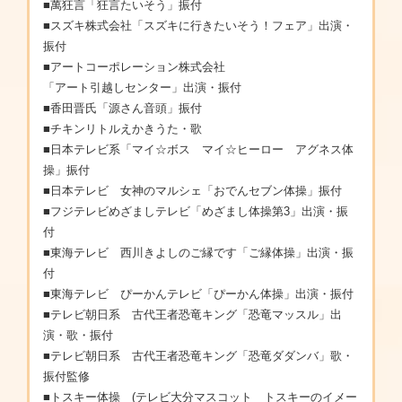
■萬狂言「狂言たいそう」振付
■スズキ株式会社「スズキに行きたいそう！フェア」出演・
振付
■アートコーポレーション株式会社
「アート引越しセンター」出演・振付
■香田晋氏「源さん音頭」振付
■チキンリトルえかきうた・歌
■日本テレビ系「マイ☆ボス マイ☆ヒーロー アグネス体
操」振付
■日本テレビ 女神のマルシェ「おでんセブン体操」振付
■フジテレビめざましテレビ「めざまし体操第3」出演・振
付
■東海テレビ 西川きよしのご縁です「ご縁体操」出演・振
付
■東海テレビ ぴーかんテレビ「ぴーかん体操」出演・振付
■テレビ朝日系 古代王者恐竜キング「恐竜マッスル」出
演・歌・振付
■テレビ朝日系 古代王者恐竜キング「恐竜ダダンバ」歌・
振付監修
■トスキー体操 (テレビ大分マスコット トスキーのイメー