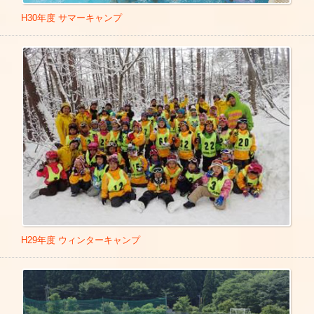
会」 2021年7月18日
Link
【 東海テレビ 】
H30年度 サマーキャンプ
四万十市報「広報しまんと 9月号」に掲載されました。
■ごはんの学校
■千葉県船橋市私立幼稚園ふれあいチャンネル 親子体操紹介
■ぐっさん家
動画 2021年8月9日
YouTube
■夏の保育アカデミーオンライン講座 テーマ「こことから
【 中京テレビ 】
だ」 2021年8月22日
Link
■ぐっと
Link
■大阪府私立幼稚園連盟 親子体操紹介動画 2021年8月28日
Li
■大徳さん
nk
■すこやかフェスタ LIVE配信 2020年10月17日
Link
■池上警察署「交通安全フィットネス」YouTube動画 2021年
■ぐっと 毎週金曜日レギュラー 10時25分～11時・11時30分
9月1日
YouTube
～11時55分
Link
■日本コープ共済生活協同組合連合会「ひろみちお兄さんの
■ブリヂストンレディスオープン開幕直前「華麗で過酷な女
おやこたいそう」撮影 2021年9月5日 組合員のみ視聴可能
子プロゴルフの魅力大公開SP」 2022年5月14日
Link
■千葉県船橋市「学校法人三咲学園 英進幼稚園」 親子ふれ
■すこやかフェスタ 2022年10月15日
Link
あい教室 2021年9月9日
Link
【 読売テレビ 】
■株式会社メイト リモート研修会収録 2021年9月11日
Link
H29年度 ウィンターキャンプ
■旅ぷら
■福岡県那珂川市保育所連盟リモート研修会 2021年9月30日
■日本コープ共済生活協同組合連合会LPA対象講演会 2021年
【 毎日放送 】
10月2日
■痛快！明石家電視台
■第54回全国保育士会研究大会リモート講演会 2021年10月1
■ちちんぷいぷい
3日
Link