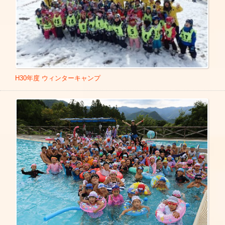
【 TOKYO MX 】
■岐阜県岐阜市 聖火リレーセレブレーション出演 2021年4月
■やさい.tv
4日
■東京クラッソ！
■大阪府社会福祉協議会リモート講演会 限定配信YouTube 2
■東京クラッソ！ＮＥＯ
021年5月18日
■クラッソ 出演
■日本体育大学保護者会講演会 2021年5月19日
■平尾昌晃チャリティーゴルフトーナメント 2021 出演 202
■千葉県船橋市私立幼稚園PTA連絡協議会 「ふれあいチャン
1年6月19日
ネル（みんなであそぼう）」限定配信YouTube 2021年6月3
H30年度 ウィンターキャンプ
■ごちそうリクエスト 2022年6月20日・8月13日
日（配信スタート2021年8月3日）
■LINE LIVE「ひろみち＆たにぞう運動会祝15周年 歌ったり
【 テレビ埼玉 】
踊ったり！かな？」 2021年6月14日
■のびのびシティさいたま市
■富山県入善町「第6回にゅうぜん親子フェスタ」結婚・子
■テレ玉くんのうた
育て応援課 少子化対策係 2021年7月3日
Link
■宮城県「セカハピ団 仙台青葉本部」リモートイベント「ひ
【 YBC（山形放送） 】
ろみちお兄さんと一緒」 2021年7月11日 – お母さんシンガ
■やまがた発 旅の見聞録
ーソングライターしまひろこ
（
shimahiroko.com
）
【 静岡第一テレビ 】
■高知県四万十市日本体育大学連携事業「親子体操教室」 20
■イクメンが行く! １・２
21年7月17日
■おいしい楽園
■高知県四万十市「市民大学」講演会 2021年7月17日
■まるごとワイド
■高知県四万十市日本体育大学連携事業「指導者実技研修