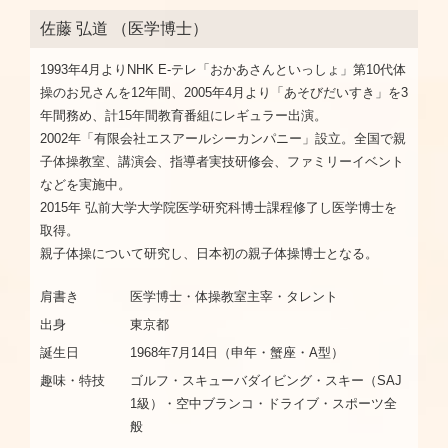
佐藤 弘道 （医学博士）
1993年4月よりNHK E-テレ「おかあさんといっしょ」第10代体
操のお兄さんを12年間、2005年4月より「あそびだいすき」を3
年間務め、計15年間教育番組にレギュラー出演。
2002年「有限会社エスアールシーカンパニー」設立。全国で親
子体操教室、講演会、指導者実技研修会、ファミリーイベント
などを実施中。
2015年 弘前大学大学院医学研究科博士課程修了し医学博士を
取得。
親子体操について研究し、日本初の親子体操博士となる。
肩書き
医学博士・体操教室主宰・タレント
出身
東京都
誕生日
1968年7月14日（申年・蟹座・A型）
趣味・特技
ゴルフ・スキューバダイビング・スキー（SAJ
1級）・空中ブランコ・ドライブ・スポーツ全
般