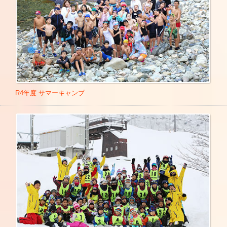
ジファンラン」2020年2月16日
Link
日
Link
■山口県宇部市渡辺翁記念会館 「古今狂言会」山口公演出演
■ノンストップ！「いいものプレミアム」 収録 2021年9月29
2020年2月22日
Link
日
Link
■福岡県福岡市大濠公園能楽堂 「古今狂言会」福岡公演出演
■ディノスTHEストア 収録 2022年2月2日
Link
2020年2月23日
Link
■ホンマでっか！？TV 2022年3月2日 テレビ出演
Link
■東京都オリンピックセンター 日本体育大学学友会総務リー
■ディノスTHEストア 収録 22023年2月28日
Link
ダーズキャンプ「講演会」2020年2月25日
■「ぽかぽか」生放送出演 8月24日
Link
■三重県くわな幼稚園園内研修会 2020年3月23日
Link
■「ぽかぽか」出演 10月5日
Link
R4年度 サマーキャンプ
■TEAM座KARATE オンラインセミナー講師 2020年6月28日
■「サクッとエクササイズ スタプラ」 4月1日 21時54分～22
■石川県 金沢大学外部招へい講師 2020年7月6日
時
Link
■東京都 厚生労働省「保育の現場・職業の魅力向上検討会」
■「サクッとエクササイズ スタプラ」 4月8日 22時09分～22
構成員 2020年7月10日
時15分
Link
■東京都公認田柄幼稚園園内職員実技研修会 2020年7月15日
■「サクッとエクササイズ スタプラ」 4月15日 21時54分～2
■東京都 厚生労働省「保育の現場・職業の魅力向上検討会」
2時
Link
構成員 2020年7月30日
■「サン！シャシン」準レギュラー出演 2025年4月
■宮崎県 株式会社えがお ロケ 2020年8月4日
Link
■群馬県 前橋けやきウォーク親子体操イベント 2020年8月13
【 テレビ朝日 】
日
■黒柳徹子「徹子の部屋」 2025年2月14日
■東京都 厚生労働省「保育の現場・職業の魅力向上検討会」
■国分太一・美輪明宏・江原啓之のオーラの泉
構成員 2020年8月24日