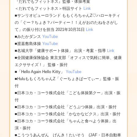
『だれでもフィットネス』監修・体操考案
＜だれでもフィットネス＞特設サイト
Link
■サンリオピューロランド ももくろちゃんZ♡ハローキティ
の「ぐー？ちょき？パーティー！！えがおのたねをさがし
て」の振り付けを担当 2021年10月31日
Link
■みたかダンス
YouTube
■渡嘉敷島体操
YouTube
■名城大学「健康サポート体操」 出演・考案・指導
Link
■全国健康保険協会 東京支部「オフィスで気軽に簡単、健康
エクササイズ！」 監修・振付
■「Hello Again Hello Kitty」
YouTube
■HuluももくろちゃんZ「ぐーちょきぱーてぃー」監修・振
付
■日本コカ・コーラ株式会社「こども体操第クー」出演・振
付
■日本コカ・コーラ株式会社「どうぶつ体操」出演・振付
■日本コカ・コーラ株式会社「かなかなビクス」出演・振付
■日本コカ・コーラ株式会社「ちゃんと食べよう体操」出
演・振付
■こうつうあんぜん げんき！たいそう (JAF・日本自動車