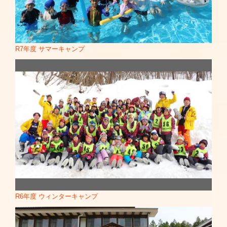
■青森県子育て講演会
■産経新聞
【 NHK名古屋放送局 】
■ふじみ野市講演会
■BIGGLOBE「あしたメディア」
■東海北陸フレッシュ便 さらさらサラダ
■坂戸市イベント出演
■マイナビ
【 NHK大阪放送局 】
■広島県江田島親子体操教室
■聖教新聞
R7年度 サマーキャンプ
■バラエティー生活笑百科
Link
■広島県グリーンアリーナ親子体操・指導者研修会
■リガクラボ
■バラエティー生活笑百科 2020年10月10日
Link
■熊本マラソン応援
■「ラボ」日本衛生検査所
■東条湖イベント出演
■ニトリ
【 日本テレビ 】
■警視庁「ネットルールで子どもを守ろう」
■午後は○○おもいッきりテレビ -ゲストコメンテーター
■岐阜県「チューリップ祭り」出演
不定期
■楽天球場「イーグルぐるぐる体操」イベント4月3～4日
■探偵学園Ｑ -主人公・究の担任役(俳優デビュー)
■4月13日園遊会出席
■シャル・ウィ・ダンス？～オールスター社交ダンス選手権
■岐阜県ごうご中央スポーツ公園イベント出演
～
■リトルママ・イベント出演
第８シリーズで優勝
■名城大学「健康サポート体操」
■買物大スキ！女神の市場(2008年6月-2010年3月) -司会
■広島県どんぐり村親子体操教室
■ヒルナンデス
■岐阜ねんりんピックイベント出演
■いつみても波瀾万丈
R6年度 ウィンターキャンプ
■福岡県すばる保育園親子体操教室
■爆笑問題のススメ
■兵庫県洲本市親子体操教室・指導者研修会
■ザ!情報ツウ
■ヨネックスプロアマ出場