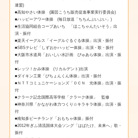
連盟)
■高知やさい体操 (園芸こうち販売促進事業実行委員会)
■ハッピーアワー体操 (毎日放送「ちちんぷいぷい」)
■生活協同組合コープあいち 「ほこちゃんたいそう」出
演・振付
■楽天イーグルス「イーグルぐるぐる体操」出演・振付
■SBSテレビ「しずおかハッピー体操」出演・歌・振付
■大阪市水道局「おいしい水計画 ぴゅあら体操」出演・振
付
■レッツ！かみ体操 (リカルデント)出演
■ダイキン工業「ぴちょんくん体操」出演・振付
■ＮＴＴコミュニケーションズ「ＯＣＮ 光体操」出演・振
付
■クラーク記念国際高等学校「クラーク体操」 監修
■神奈川県「かながわ体力つくり☆キラキラ体操」出演・振
付
■南知多ビーチランド「おもちゃ体操」振付
■2012年ぎふ清流国体大会ソング「はばたけ、未来へ」歌・
振付