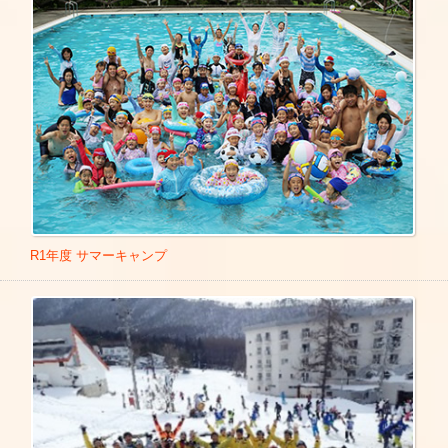
■福岡県 大牟田市若草幼稚園：親子体操教室 2020年12月6日
【 テレビ東京 】
■石川県 国立能登青少年交流の家：親子体操教室（金沢大学
■大人の極上ゆるり旅
体育館）2020年12月12日
■トミカヒーロー レスキューファイアー(2009年) -大河直
■大田区私立幼稚園連合会指導者講演会 2021年1月20日
司博士役
■オンライン講演会340園対象 公益社団法人 福岡県保育協会
■グアムでわいわい!子供を笑顔にする旅
主催 2021年2月9日
Link
■KRHチャンピオンシップゴルフ 異種格闘杯
■福岡県保育協会講演会 2021年2月9日
Link
■レディス4
■2021日本体操祭：お～るど・ボーイズのメンバーとして出
■家族になろう（よ）
演
■歴史の道 歩き旅
一般体操 – 公益財団法人日本体操協会 (jpn-gym.or.jp)
■おしかけスピリチュアル
テレ朝チャンネル2にて放送
■ゴルフの真髄
2021年2月11日 生中継
R1年度 サマーキャンプ
■L4YOU！（エル・フォー・ユー）
2021年2月21日 動画発表部門 再放送
■昼めし旅 ～あなたのご飯見せてください!
2021年3月6日 会場発表部門 再放送
■ソレダメ～あなたの常識は非常識～
■日本体育大学オープンキャンパス 体操指導 2021年3月21日
■石田純一のサンデーゴルフ
Link
■朝の！さんぽ道
■三重県 くわな幼稚園・認定こども園くわな 園内研修会 20
■叙々苑カップ
21年3月27日
Link
■ハーフタイムツアーズ 前編 2020年10月15日
Link
■岐阜県高山市 聖火リレー 最終ランナー担当 2021年4月3日
■ハーフタイムツアーズ 後編 2020年10月16日
Link
NHK 東京2020オリンピック聖火リレー