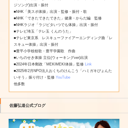
ジソング)出演・振付
■NHK「美スポ体操」出演・監修・振付・歌
■NHK「できたできたできた」健康・からだ編 監修
■NHKラジオ「ラジビタいつでも体操」出演・振付
■テレビ埼玉「テレ玉 くんのうた」
■テレビ東京系 レスキューファイアーエンディング曲「レ
スキュー体操」出演・振付
■豊平小学校校歌・豊平学園歌 作曲
■いちのせき体操 立位(ウォーキングver)出演
■2024年日本郵政「MEKIMEKI体操」監修
Link
■2025年2月NPO法人おくちのけんこう「ハミガキぴょんた
いそう」振り付け・監修
YouTube
他多数
★CM・イベントなど★
★テレビ・ラジオ番組★
★取材掲載記事など★
★主な執筆物★
■第一興商 DKエルダーシステム
【 NHK 】
■ペネロペcafe
■サンマーク出版「ひろみちお兄さんのもっと、からだで遊
公式ページ
/
CM紹介
佐藤弘道公式ブログ
■アリコジャパン
■おかあさんといっしょ
■スクスクのっぽくん
ぼうね！」
■アート引っ越しセンター
(1993年4月5日-2005年4月1日)第10代たいそうのおにいさん
■mamma-mama マンマ・マーマ
■祥伝社「ひろみちお兄さんの気持ちいいカラダつくろ・い
■花王・メリーズ
■おかあさんといっしょ あそびだいすき！(2005年4月-2008
■朝日新聞デジタル「体操のお兄さんと学ぶ地震保険」
つでもどこでも”ながら体操”でダイエット」
■キャドバリー・ジャパン株式会社・リカルデントガム
年3月)
■朝日新聞デジタル「ひろみちお兄さんと息子をつないだ交
■株式会社ぎょうせい『教育実践ライブラリ Vol.2』「“ふる